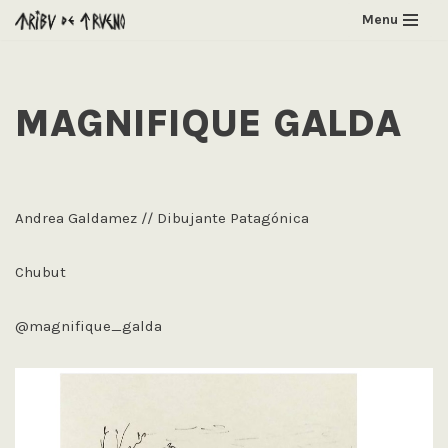
Menu
Saltar
al
contenido
MAGNIFIQUE GALDA
Andrea Galdamez // Dibujante Patagónica
Chubut
@magnifique_galda