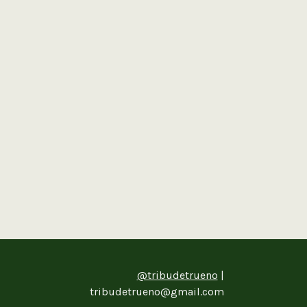
@tribudetrueno
|
tribudetrueno@gmail.com