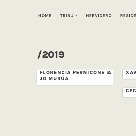
HOME
TRIBU
HERVIDERO
RESID
Saltar
al
contenido
/2019
FLORENCIA PERNICONE &
XAV
JO MURÚA
CEC