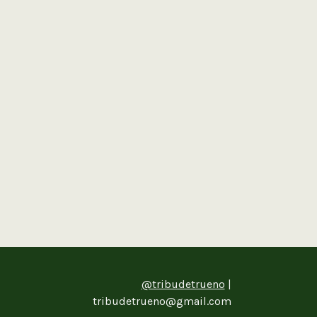
@tribudetrueno
|
tribudetrueno@gmail.com